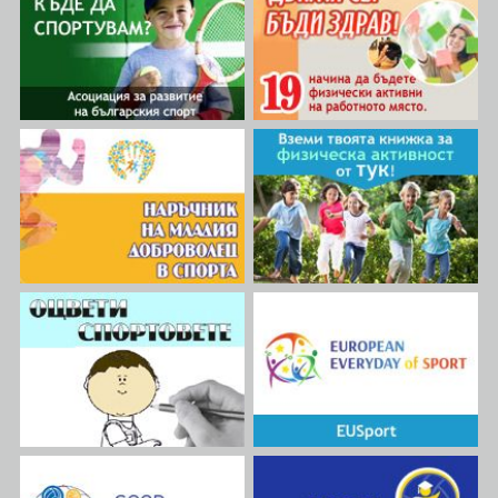
ВИЖ ПОВЕЧЕ
промяна, която да осигури по-
половете и приобщаване.
безопасна среда за живот. По
Проектът цели да промени
време на срещата се
мисленето на хората и да
проведе и международна
инициира социална
конференция с участието на
промяна, която да осигури по-
местни спортни експерти,
безопасна среда за живот.
които заедно с
Времетраенето на проекта е
международните участници
24 месеца, като в него
дискутираха и анализираха
участват 8 партньорски
насилието в спорта и
организации от осем
подходите, с които то би
Европейски държави -
могло да бъде
България, Босна и
предотвратено. Асоциация за
Херцеговина, Италия,
развитие на българския
Португалия, Румъния,
спорт, която е партньор на
Словения, Турция и
инициативата от България,
Хърватия.
беше представена от Йоанна
Дочевска – председател на
организацията.