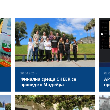
30.04.2024 г.
02.0
Финална среща CHEER се
АР
проведе в Мадейра
пр
В периода 27-30 април 2024, в Мадейра,
На 
Португалия се проведе финална
Асо
ята,
партньорска среща в рамките на проект
про
„CHEER“, в която партньорите обсъдиха
раз