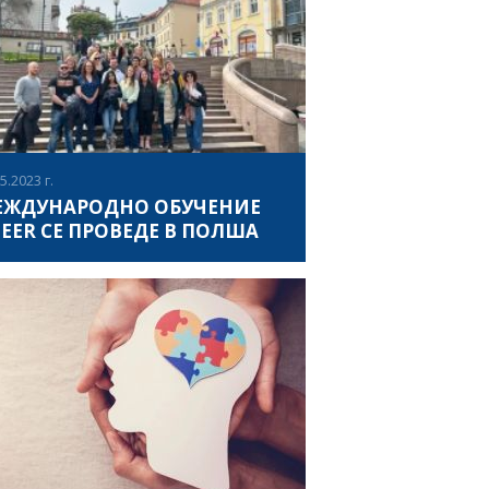
ериали за младежи. По време на
ВИЖ ПОВЕЧЕ
чението, бяха представени готовите
електуални продукти по проекта - CHEER
афорични карти, CHEER обучителни
еа, CHEER подкастове и популяризира
ртиралата кампания #cheer.education в
tagram. Тези продукти са част от проекта, и
т за цел да подобрят и оптимизират
5.2023 г.
талното здраве на младите хора.
ЕЖДУНАРОДНО ОБУЧЕНИЕ
EER СЕ ПРОВЕДЕ В ПОЛША
ериода 12-17.05.2023, в Миловка, Полша
проведе обучение на младежки
отници, работещи с младежи с
аничени възможности в държавите си. В
ките на програмата на обучението бяха
ВИЖ ПОВЕЧЕ
дставени и анализирани CHEER
афорични карти, CHEER обучителни
еа и CHEER подкастове, които имат за цел
подобрят и оптимизират менталното
аве на младите хора. В международната