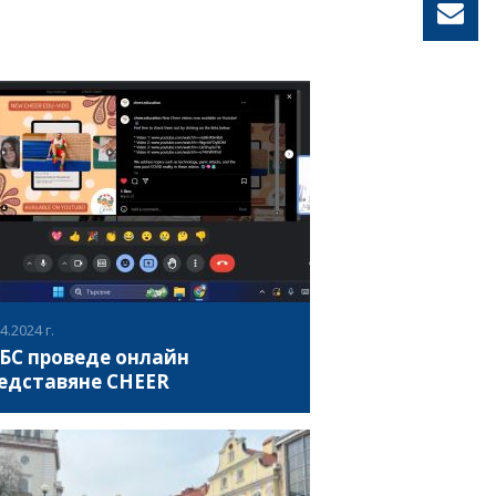
4.2024 г.
БС проведе онлайн
едставяне CHEER
28.03.2024 и 02.04.2024, в София, България,
циация за развитие на българският спорт
веде онлайн представяне на
работените в рамките на проект „CHEER“