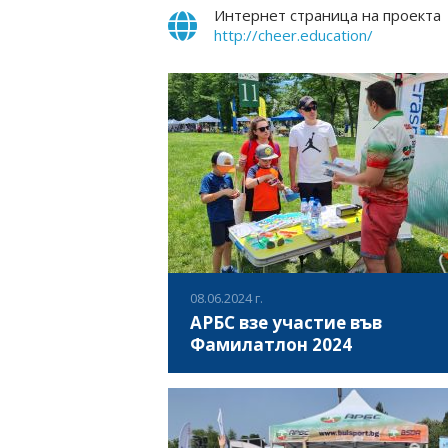
Интернет страница на проекта
http://cheer.education/
08.06.2024 г.
АРБС взе участие във
Фамилатлон 2024
На 08 юни 2024, за поредна година
“Фамилатлон“ – най-големият празник на
открито, посветен на спорта и забавлени
събра стотици граждани и гости на град