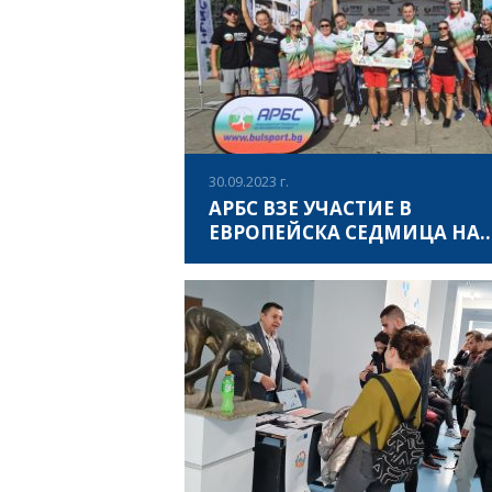
София на голямата поляна в Южен парк.
ВИЖ ПОВЕЧЕ
Асоциация за развитие на българския сп
се включи активно в мероприятието, кат
представи дейностите по текущите
инициативи, съ-финансирани по програ
Еразъм+ на Европейския съюз:
30.09.2023 г.
АРБС ВЗЕ УЧАСТИЕ В
ЕВРОПЕЙСКА СЕДМИЦА НА
СПОРТА
Европейската седмица на спорта #BeActi
се проведе между 23 и 30 септември 202
като всички жители и гости на София има
възможността да станат част от най-голе
спортен празник в Европа. Европейскат
ВИЖ ПОВЕЧЕ
седмица на спорта е инициатива на
Европейската комисия, която се провежд
през септември в цяла Европа от 2015 г.
насам. Чрез седмицата, която се провеж
под формата на кампания за повишаване