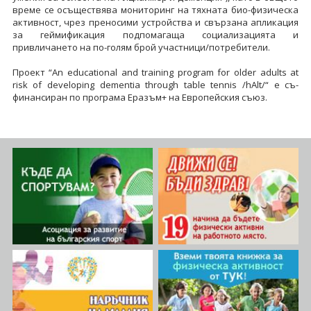
време се осъществява мониторинг на тяхната био-физическа
активност, чрез преносими устройства и свързана апликация
за геймификация подпомагаща социализацията и
привличането на по-голям брой участници/потребители.
Проект “An educational and training program for older adults at
risk of developing dementia through table tennis /hAlt/“ е съ-
финансиран по програма Еразъм+ на Европейския съюз.