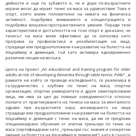
дейности и още по хубавото е, че и дори по-възрастните
играчи могат да играят тенис на маса за удоволствие. Това е
спорт, която влияе положително на нивата на физическа
активност, подобрява вниманието и концентрацията и
подобрява визуално-пространствените умения. Поради тези
характеристики и достъпността на този спорт е доказано, че
тенисът на маса може ефективно да се използва като
програма за профилактика и рехабилитация на лица,
страдащи или предразположени към развитие на болестта на
Алцхаймер и деменция, тъй като активира едновременно
различни секции на мозъка.
Целта на проект „An educational and training program for older
adults at risk of developing dementia through table tennis /hAlt/“ , в
рамките на който се проведе изследването, се реализира в
сътрудничество с клубове по тенис на маса, спортни
организации, спортни университети и други заинтересовани
лица, им има за цел да повиши осведомеността относно
ползите от практикуването на тениса на маса за менталното
здраве при възрастните хора, ангажирането на лица
страдащи или предразположени към развитие на болестта на
Алцхаймер и деменция с тенис на маса, да им се предложи
специализирано обучение от опитни треньори по тенис на
маса (сертифицирани като „треньори със знания и конкретни
умения за болестта на Алцхаймер и деменция“), като в същото