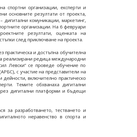
на спортни организации, експерти и
ени основните резултати от проекта,
– дигитални комуникации, маркетинг,
спортните организации. На 6 февруари
роектните резултати, оценката на
стъпки след приключване на проекта.
ез практическа и достъпна обучителна
яха реализирани редица международни
сил Левски“ се проведе обучение по
АРБС), с участие на представители на
и дейности, включително практическо
перти. Темите обхванаха дигитални
 чрез дигитални платформи и бъдещи
ся за разработването, тестването и
дигиталното неравенство в спорта и