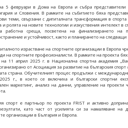
а 5 февруари в Дома на Европа и събра представители 
нгария и Словения. В рамките на събитието бяха представ
ови теми, свързани с дигиталната трансформация в спорта 
а и ролята на новите технологии и изкуствения интелект в 
а работна среща, посветена на финализирането на п
странение и устойчивост, както и планирането на следващи 
италното израстване на спортните организации в Европа чр
жди на спортните професионалисти. В рамките на проекта б
 на 11 април 2025 г. в Национална спортна академия „Ва
рганизирано от Асоциация за развитие на българския спорт (
ата страна. Обучителният процес продължи с международн
025 г., в което се включиха и български спортни екс
ален маркетинг, анализ на данни, управление на проекти
та.
ия спорт е партньор по проекта FRIST и активно доприна
езултати, като част от усилията си за намаляване на 
те организации в България и Европа.