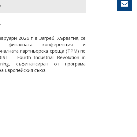
Б
.
евруари 2026 г. в Загреб, Хърватия, се
ха финалната конференция и
налната партньорска среща (TPM) по
IST – Fourth Industrial Revolution in
ining, съфинансиран от програма
на Европейския съюз.