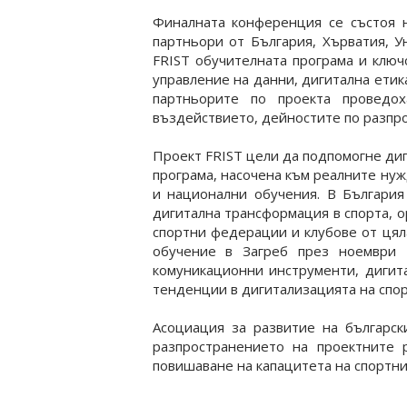
Финалната конференция се състоя н
партньори от България, Хърватия, У
FRIST обучителната програма и ключ
управление на данни, дигитална етик
партньорите по проекта проведох
въздействието, дейностите по разпро
Проект FRIST цели да подпомогне диг
програма, насочена към реалните ну
и национални обучения. В България
дигитална трансформация в спорта, о
спортни федерации и клубове от цял
обучение в Загреб през ноември 2
комуникационни инструменти, дигит
тенденции в дигитализацията на спор
Асоциация за развитие на българск
разпространението на проектните р
повишаване на капацитета на спортни