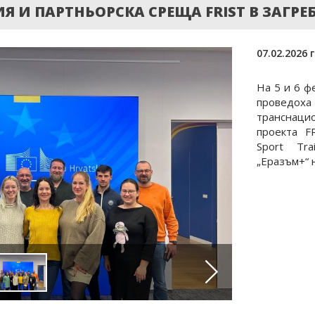
 И ПАРТНЬОРСКА СРЕЩА FRIST В ЗАГРЕ
07.02.2026 г
На 5 и 6 ф
проведо
транснацио
проекта FR
Sport Tra
„Еразъм+“ 