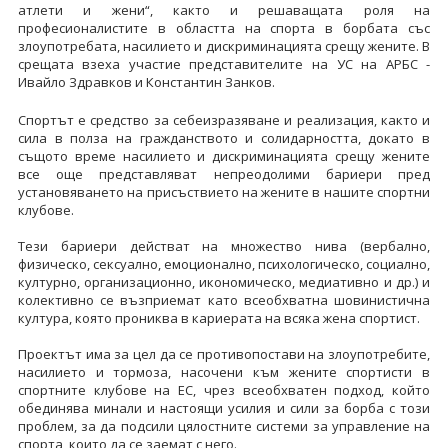
атлети и жени“, както и решаващата роля на
професионалистите в областта на спорта в борбата със
злоупотребата, насилието и дискриминацията срещу жените. В
срещата взеха участие представителите на УС на АРБС -
Ивайло Здравков и Константин Занков.
Спортът е средство за себеизразяване и реализация, както и
сила в полза на гражданството и солидарността, докато в
същото време насилието и дискриминацията срещу жените
все още представляват непреодолими бариери пред
установяването на присъствието на жените в нашите спортни
клубове.
Тези бариери действат на множество нива (вербално,
физическо, сексуално, емоционално, психологическо, социално,
културно, организационно, икономическо, медиативно и др.) и
колективно се възприемат като всеобхватна шовинистична
култура, която прониква в кариерата на всяка жена спортист.
Проектът има за цел да се противопостави на злоупотребите,
насилието и тормоза, насочени към жените спортисти в
спортните клубове на ЕС, чрез всеобхватен подход, който
обединява минали и настоящи усилия и сили за борба с този
проблем, за да подсили цялостните системи за управление на
спорта, които да се заемат с него.