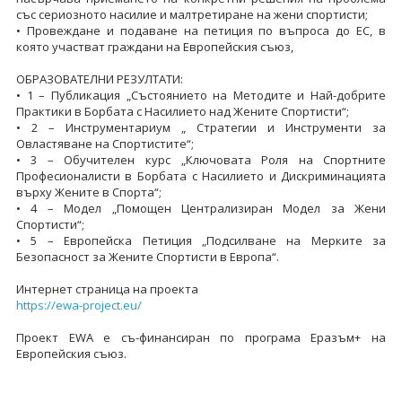
със сериозното насилие и малтретиране на жени спортисти;
• Провеждане и подаване на петиция по въпроса до ЕС, в
която участват граждани на Европейския съюз,
ОБРАЗОВАТЕЛНИ РЕЗУЛТАТИ:
• 1 – Публикация „Състоянието на Методите и Най-добрите
Практики в Борбата с Насилието над Жените Спортисти“;
• 2 – Инструментариум „ Стратегии и Инструменти за
Овластяване на Спортистите“;
• 3 – Обучителен курс „Ключовата Роля на Спортните
Професионалисти в Борбата с Насилието и Дискриминацията
върху Жените в Спорта“;
• 4 – Модел „Помощен Централизиран Модел за Жени
Спортисти“;
• 5 – Европейска Петиция „Подсилване на Мерките за
Безопасност за Жените Спортисти в Европа“.
Интернет страница на проекта
https://ewa-project.eu/
Проект EWA е съ-финансиран по програма Еразъм+ на
Европейския съюз.