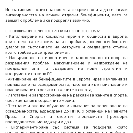
Иновативният аспект на проекта се крие в опита да се засили
ангажираността на всички отделни бенефициенти, като се
заемат с проблема и се подкрепят взаимно.
СПЕЦИФИЧНИ ЦЕЛИ ПОСТИГНАТИ ПО ПРОЕКТ EWA:
• Катализиране на социални играчи и общности в Европа,
които вече са се занимавали с проблема, около всеобхватен
диалог за състоянието на методите и следващите стъпки,
които трябва да се предприемат;
• Насърчаване на иновативен и многопластов отговор на
разрешения проблем, максимизиране и надграждане на
предишния опит и създаване на нови стратегии и
инструменти на ниво ЕС;
• Активиране на бенефициентите в Европа, чрез кампания за
повишаване на осведомеността, насочена към признаване и
валоризиране на ролята на жените в спорта;
• Изготвяне и разпространение на разкази за жените в спорта,
чрез кампания в социалните медии;
• Тестване и оценка обучение и кампания за повишаване на
осведомеността, адресирана до ПРПС (Посланици на Равните
Права в Спорта) и спортни специалисти (треньори,
преподаватели, мениджъри и др.);
• Експериментиране със система за подкрепа, която
насърчава приемането на конкретни решения на проблема