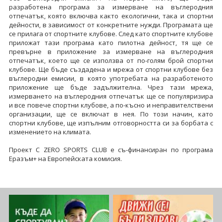
разработена програма за измерване на въглеродния
отпечатък, която включва както екологични, така и спортни
дейности, в зависимост от конкретните нужди. Програмата ще
се прилага от спортните клубове. След като спортните клубове
приложат тази програма като пилотна дейност, тя ще се
превърне в приложение за измерване на въглеродния
отпечатък, което ще се използва от по-голям брой спортни
клубове. Ще бъде създадена и мрежа от спортни клубове без
въглеродни емисии, в която употребата на разработеното
приложение ще бъде задължителна. Чрез тази мрежа,
измерването на въглеродния отпечатък ще се популяризира
и все повече спортни клубове, а по-късно и неправителствени
организации, ще се включат в нея. По този начин, като
спортни клубове, ще изпълним отговорността си за борбата с
изменението на климата.
Проект C ZERO SPORTS CLUB е съ-финансиран по програма
Еразъм+ на Европейската комисия.