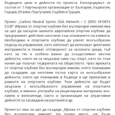
бъдещите цели и дейности по проекта. Консорциумът се
състои от 7 партньорски организации от България, Хърватия,
Гърция, Италия, Португалия, Сърбия и Турция.
Проект „Carbon Neutral Sports Club Network – C ZERO SPORTS
CLUB“ (Мрежа от спортни клубове без въглеродни емисии) има
за цел да насърчи малките европейски спортни клубове да
предприемат действия насочени към опазването на климата.
Необходимо е спортните клубове да усвоят екосъобразен
подход на управление, като започнат да използват дигитални
инструменти и поемат отговорност за околната среда, тъй
като за тях е особено важно да осъществяват местни
дейности, които не са свързани само със спорт, като по този
начин ще получат подкрепата на обществото. Чрез мрежата
от спортни клубове без въглеродни емисии, която планираме
да създадем, ще изготвим пътна карта за екосъобразни
дейности, които ще планираме в бъдеще и ще прилагаме в
рамките на спортните клубове. Тези дейности ще бъдат
свързани с екосъобразното управление на спортните
клубове, а именно: употреба на рециклирани материали, еко-
лампи и велосипеди, както и организация на атрактивни
дейности за засаждане на растения и др.
Проектът има за цел да създаде „Мрежа от спортни клубове
без въглеродни емисии“: На първо място, ще бъде