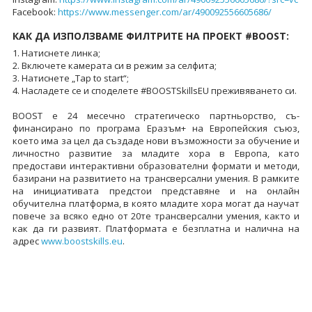
Facebook:
https://www.messenger.com/ar/490092556605686/
КАК ДА ИЗПОЛЗВАМЕ ФИЛТРИТЕ НА ПРОЕКТ #BOOST:
1. Натиснете линка;
2. Включете камерата си в режим за селфита;
3. Натиснете „Tap to start“;
4. Насладете се и споделете #BOOSTSkillsEU преживяването си.
BOOST е 24 месечно стратегическо партньорство, съ-
финансирано по програма Еразъм+ на Европейския съюз,
което има за цел да създаде нови възможности за обучение и
личностно развитие за младите хора в Европа, като
предостави интерактивни образователни формати и методи,
базирани на развитието на трансверсални умения. В рамките
на инициативата предстои представяне и на онлайн
обучителна платформа, в която младите хора могат да научат
повече за всяко едно от 20те трансверсални умения, както и
как да ги развият. Платформата е безплатна и налична на
адрес
www.boostskills.eu
.