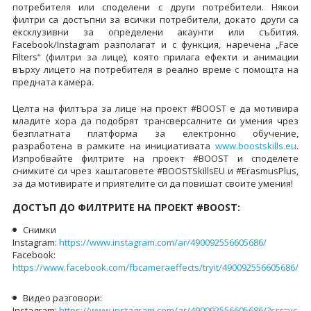
потребителя или споделени с други потребители. Някои
филтри са достъпни за всички потребители, докато други са
ексклузивни за определени акаунти или събития.
Facebook/Instagram разполагат и с функция, наречена „Face
Filters“ (филтри за лице), която прилага ефекти и анимации
върху лицето на потребителя в реално време с помощта на
предната камера.
Целта на филтъра за лице на проект #BOOST е да мотивира
младите хора да подобрят трансверсалните си умения чрез
безплатната платформа за електронно обучение,
разработена в рамките на инициативата
www.boostskills.eu
.
Изпробвайте филтрите на проект #BOOST и споделете
снимките си чрез хаштаговете #BOOSTSkillsEU и #ErasmusPlus,
за да мотивирате и приятелите си да повишат своите умения!
ДОСТЪП ДО ФИЛТРИТЕ НА ПРОЕКТ #BOOST:
Снимки
Instagram:
https://www.instagram.com/ar/490092556605686/
Facebook:
https://www.facebook.com/fbcameraeffects/tryit/490092556605686/
Видео разговори:
Instagram:
https://www.instagram.com/ar/490092556605686/?src=vc