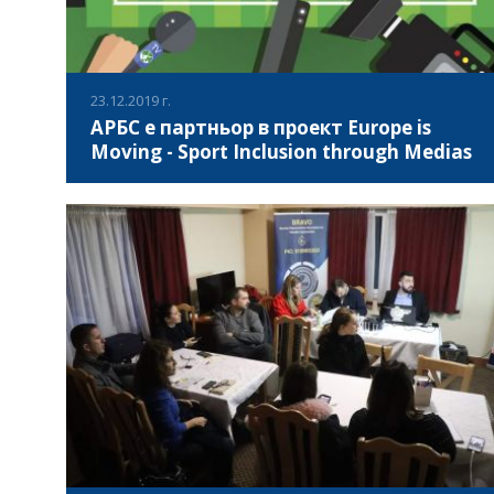
23.12.2019 г.
АРБС е партньор в проект Europe is
Moving - Sport Inclusion through Medias
Ежедневно в личното си, социално или
професионално поле можем да видим всички
предизвикателства, които се случват в обществото:
дискриминация, расизъм, заболявания (физически и
психически), бедност, финансови проблеми в
ВИЖ ПОВЕЧЕ
семействата, бариери при достъпа до работа. Спортът е
социален феномен, свързан с всички полета и сектори
(здраве - физическо, психическо и емоционално,
социално включване, образование, туризъм, политика,
бизнес и устойчивост). Този факт отразява това, че
спортът е много мощен „инструмент“, който ако се
използва правилно, може да се справи с
предизвикателствата, пред които са изправени нашите
общества, и да помогне на хората да живеят по-добре.