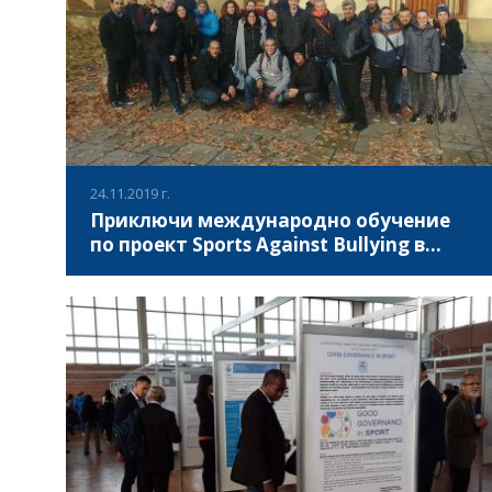
методи на персонализирано обучение, основани на
Обучение чрез спорт (ОЧС).
24.11.2019 г.
Приключи международно обучение
по проект Sports Against Bullying в
Полша
В периода 17.11.2019 - 23.11.2019 в Плочк, Полша се
проведе трета международна среща и обучение на
учители по физическо възпитание и спорт по проект
“Sports Against Bullying” /Спорт срещу тормоза в
училищата/. В събитието участваха представители на
ВИЖ ПОВЕЧЕ
шест партньорски организации, като Асоциация за
развитие на българския спорт беше представлявана от
Ивайло Здравков и Константин Занков, членове на УС
на организацията и трима учители по физическо
възпитание и спорт от България.