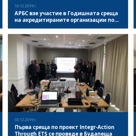
Уеб Платформа на проекта на няколко езика,
10.12.2019 г.
съхраняваща информация за проекта и образователно
АРБС взе участие в Годишната среща
съдържание.
на акредитираните организации по
ЕКС
Център за развитие на човешките ресурси, национална
агенция по програма „Еразъм+“ в България организира
„Годишна среща на акредитираните организации по
доброволчески проекти“, която се осъществи в София,
на 10 декември 2019г.
ВИЖ ПОВЕЧЕ
03.12.2019 г.
Първа среща по проект Integr-Action
Through ETS се проведе в Будапеща