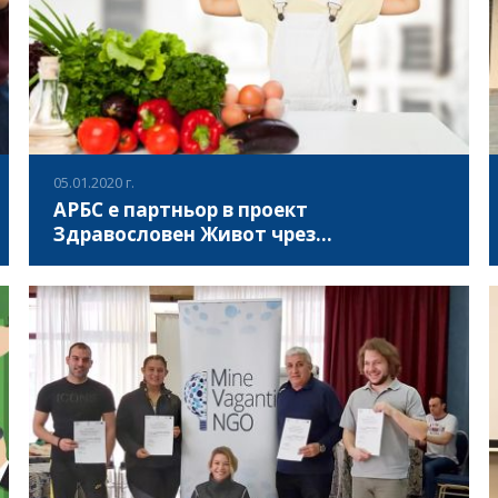
05.01.2020 г.
АРБС е партньор в проект
Здравословен Живот чрез
Здравословни Хранителни Навици
- Конкретните дейности, които ще бъдат извършени по
време на проект Здравословен Живот чрез
Здравословни Хранителни Навици ЗЖЗХН, са следните:
1) Анализ на успешни практики на младежкото
обучение в спортното участие, физическата активност
ВИЖ ПОВЕЧЕ
и здравословното хранене, подобряващо здравето.
Изследването ще обхване секторите на спорта,
неправителствените организации, фитнес и
диетолозите (съоръжения, експерти и практици). 2)
Създаване на Наръчник за добри практики. 3)
Създаване на Формат за обучение за смесени групи от