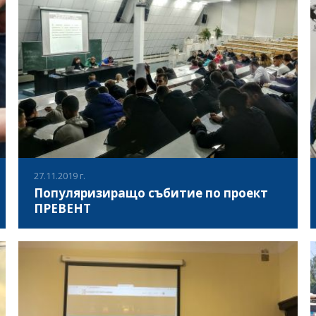
между пет организации от България, Испания, Полша,
Кипър и Италия, като един от партньорите е „Асоциация
ВИЖ ПОВЕЧЕ
за развитие на българския спорт“, разработи наръчник
с добри практики и инструменти за „Обучение чрез
спорт“ - инструмент, който да се използва при работата
с младежи, с добавена полезна информация за средата
във всяка партньорска държава. В срещата, от името на
„Асоциация за развитие на българския спорт“, взе
участие Ивайло Здравков – член на УС на Асоциацията.
По време на срещата партньорите обсъдиха
дейностите по проекта и възможностите за
задълбочаване на партньорството в сферата на
27.11.2019 г.
младежта.
Популяризиращо събитие по проект
ПРЕВЕНТ
Днес 27.11.2019 г., „Асоциация за развитие на
българския спорт“, организира популяризиращо
събитие по проект „Физическите упражнения като
средство за превенция и възстановяване от хронични
заболявания“ /ПРЕВЕНТ/, по време на което
ВИЖ ПОВЕЧЕ
физиотерапевти и кинезитерапевти имаха възможност