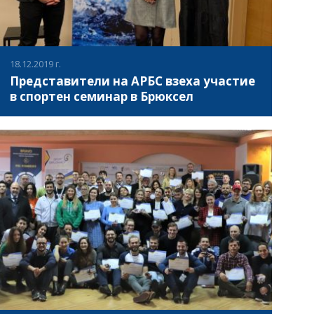
18.12.2019 г.
Представители на АРБС взеха участие
в спортен семинар в Брюксел
На 17 декември 2019 година в гр. Брюксел, Белгия се
проведе семинар на тема „Специфичност на спорта в
рамките на ЕС“ (Specificity of sport within the EU) в
рамките на одобрения работен план на ЕС за спорт
(2017-2020), чиито общи цели са:
ВИЖ ПОВЕЧЕ