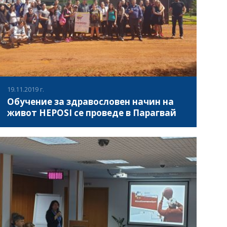
организацията.
19.11.2019 г.
Обучение за здравословен начин на
живот HEPOSI се проведе в Парагвай
В периода 11 – 19 ноември 2019, в Сюйдад дел Есте,
Парагвай се проведе младежки обмен в сферата на
здравословния начин на живот и физическата
активност сред младите хора, в който взеха участие
младежи от България, Италия, Парагвай и Перу.
ВИЖ ПОВЕЧЕ
Дейността се проведе в рамките на проект "HEalth
Practices for Own Self-Improvement" (HEPOSI), съ-
финансиран по програма Еразъм+ на Европейския
съюз и в рамките на седем работни дни, участниците
работиха върху Наръчник "Healthy Sensitive Youth",