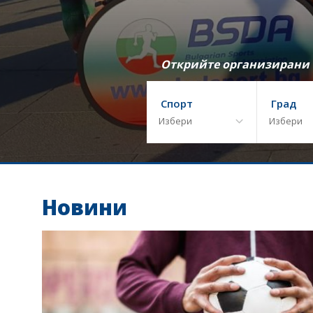
Открийте организирани т
Спорт
Град
Новини