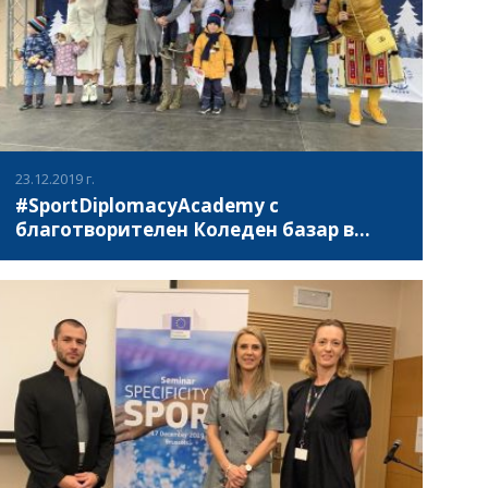
23.12.2019 г.
#SportDiplomacyAcademy с
благотворителен Коледен базар в
Банкя
На 21 декември 2019, в рамките на петите поредни
Коледни празници в Банкя, организирани от Столична
община район „Банкя“, участниците в проект Спортна
дипломатическа академия организираха
благотворителен базар, на който бяха събрани
ВИЖ ПОВЕЧЕ
средства за нуждите на Дом за пълнолетни лица с
умствена изостаналост, гр. Баня, Карлово.