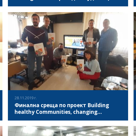
В периода 02-03 декември 2019, в Будапеща, Унгария се
проведе първа среща по проект "Integr-Action Through
ETS" (IATETS) - 24-месечно стратегическо партньорство,
насочено към създаването на нови възможности за
образование и лична реализация за възрастни
ВИЖ ПОВЕЧЕ
европейци в неравностойно положение, засегнати от
увреждане, чрез предоставяне на образователни
формати и методи на персонализирано обучение,
основани на Обучение чрез спорт (ОЧС).
28.11.2019 г.
Финална среща по проект Building
healthy Communities, changing
opportunities
На 28 ноември 2019 г., в София, България се проведе
финална среща по проект „Building healthy Communities,
changing opportunities“. Стратегическо партньорство