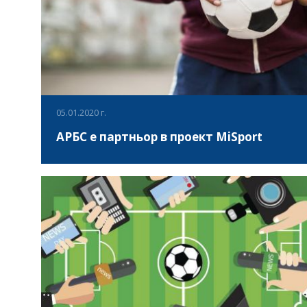
05.01.2020 г.
АРБС е партньор в проект MiSport
Проектът ”MiSport – приобщаване на мигранти чрез
спорт” представлява инициатива, реализирана на
практика от общи нужди на всички участващи страни -
Франция, България, Италия, Гърция и Румъния. Има
няколко източника и причини за мигрантския феномен,
ВИЖ ПОВЕЧЕ
на който чрез целите и дейностите на този проект се
стремим да предложим решения.