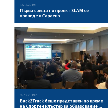
12.12.2019 г.
Първа среща по проект SLAM се
проведе в Сараево
В периода 09-12 декември 2019, в Сараево, Босна и
Херцеговина се проведе първа среща по проект
„Структурирано обучение за осведоменост в медиите“
(Structured Learning for Awareness in Media/SLAM), който
има за цел да повиши информираността и критичното
ВИЖ ПОВЕЧЕ
мислене на младите хора за ролята на средствата за
масова информация като предизвикателство и
предпоставка за по-приобщаващи общества към
мигранти и бежанци.
05.12.2019 г.
Back2Track беше представен по време
на Спортен клъстер за образование и