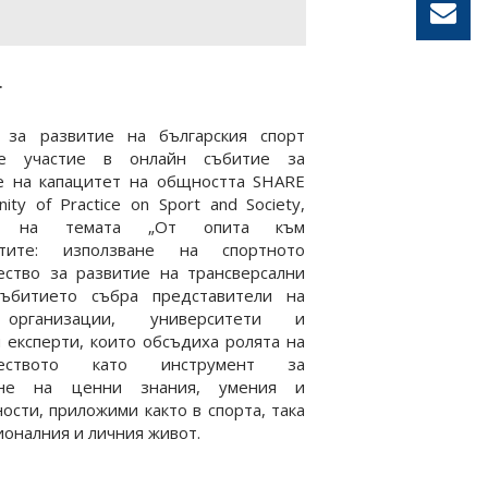
.
 за развитие на българския спорт
зе участие в онлайн събитие за
е на капацитет на общността SHARE
ity of Practice on Sport and Society,
но на темата „От опита към
стите: използване на спортното
ество за развитие на трансверсални
Събитието събра представители на
 организации, университети и
 експерти, които обсъдиха ролята на
лчеството като инструмент за
ане на ценни знания, умения и
ости, приложими както в спорта, така
ионалния и личния живот.