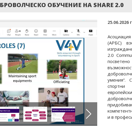
ОБРОВОЛЧЕСКО ОБУЧЕНИЕ НА SHARE 2.0
25.06.2026 г
Асоциация
(АРБС) в
изграждан
2.0 Commun
посвете
възможно
доброволч
умения“. 
спортни
европейски
доброво
придобив
компетентн
и в профес