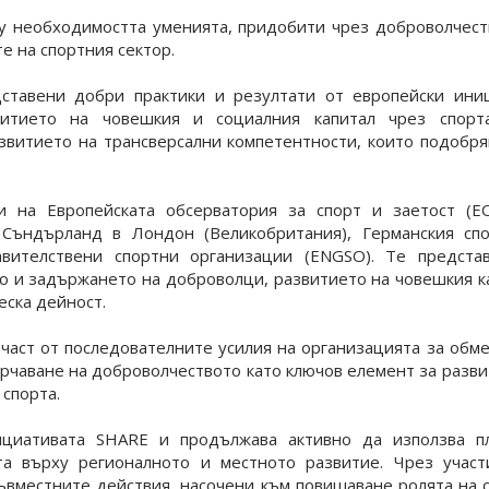
у необходимостта уменията, придобити чрез доброволчеств
е на спортния сектор.
ставени добри практики и резултати от европейски иниц
итието на човешкия и социалния капитал чрез спорт
звитието на трансверсални компетентности, които подобря
и на Европейската обсерватория за спорт и заетост (E
 Съндърланд в Лондон (Великобритания), Германския сп
авителствени спортни организации (ENGSO). Те предста
о и задържането на доброволци, развитието на човешкия к
еска дейност.
част от последователните усилия на организацията за обм
ърчаване на доброволчеството като ключов елемент за разв
спорта.
циативата SHARE и продължава активно да използва пл
та върху регионалното и местното развитие. Чрез участ
ъвместните действия, насочени към повишаване ролята на 