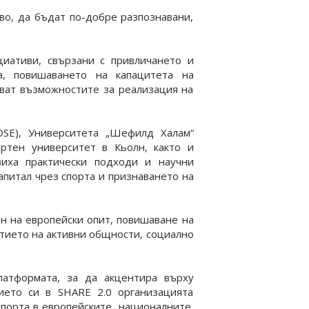
о, да бъдат по-добре разпознавани,
иативи, свързани с привличането и
а, повишаването на капацитета на
ват възможностите за реализация на
OSE), Университета „Шефилд Халам“
ортен университет в Кьолн, както и
виха практически подходи и научни
апитал чрез спорта и признаването на
ен на европейски опит, повишаване на
итието на активни общности, социално
атформата, за да акцентира върху
ието си в SHARE 2.0 организацията
спорта в европейските, националните,