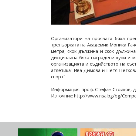
Организатори на проявата бяха преп
треньорката на Академик Моника Гаче
метра, скок дължина и скок дължина 
дисциплина бяха наградени купи и м
организацията и съдийството на съст
атлетика“ Ива Димова и Петя Петкова
спорт“.
Информация: проф. Стефан Стойков, 
Източник: http://www.nsa.bg/bg/Compet