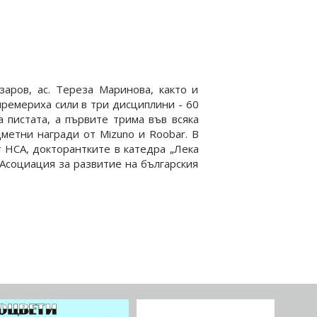
заров, ас. Тереза Маринова, както и
премериха сили в три дисциплини - 60
а пистата, а първите трима във всяка
метни награди от Mizuno и Roobar. В
т НСА, докторантките в катедра „Лека
„Асоциация за развитие на българския