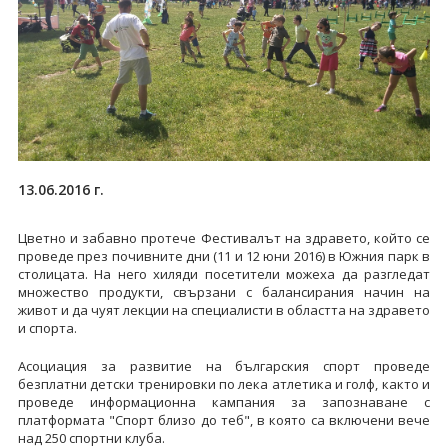
13.06.2016 г.
Цветно и забавно протече Фестивалът на здравето, който се
проведе през почивните дни (11 и 12 юни 2016) в Южния парк в
столицата. На него хиляди посетители можеха да разгледат
множество продукти, свързани с балансирания начин на
живот и да чуят лекции на специалисти в областта на здравето
и спорта.
Асоциация за развитие на българския спорт проведе
безплатни детски тренировки по лека атлетика и голф, както и
проведе информационна кампания за запознаване с
платформата "Спорт близо до теб", в която са включени вече
над 250 спортни клуба.