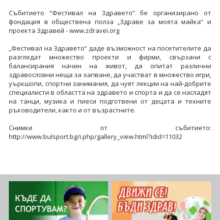
Събитието “Фестивал на Здравето” бе организирано от
фондация в обществена полза „Здраве за моята майка“ и
проекта Здравей - www.zdravei.org
„Фестивал на Здравето“ даде възможност на посетителите да
разгледат множество проекти и фирми, свързани с
балансирания начин на живот, да опитат различни
здравословни неща за хапване, да участват в множество игри,
уъркшопи, спортни занимания, да чуят лекции на най-добрите
специалисти в областта на здравето и спорта и да се насладят
на танци, музика и пиеси подготвени от децата и техните
ръководители, както и от възрастните.
Снимки от събитието:
http://www.bulsport.bg/i.php/gallery_view.html?idid=11032