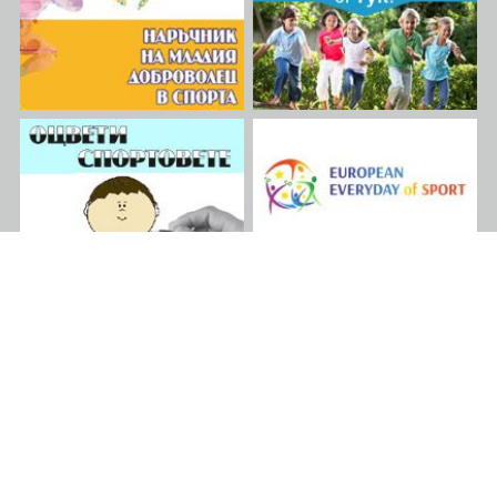
приятелства, увереност и
усещане за принадлежност.